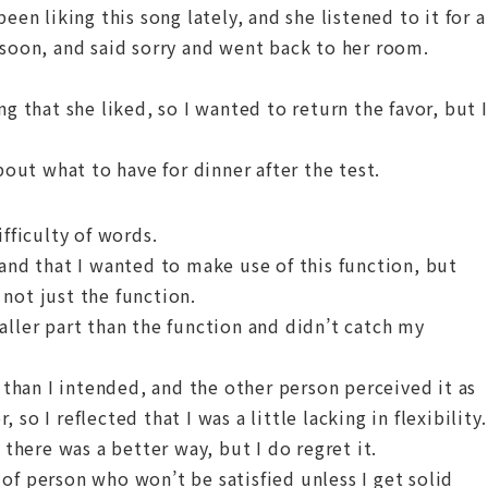
een liking this song lately, and she listened to it for a
 soon, and said sorry and went back to her room.
that she liked, so I wanted to return the favor, but I
bout what to have for dinner after the test.
ifficulty of words.
 and that I wanted to make use of this function, but
not just the function.
aller part than the function and didn’t catch my
y than I intended, and the other person perceived it as
so I reflected that I was a little lacking in flexibility.
 there was a better way, but I do regret it.
of person who won’t be satisfied unless I get solid