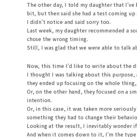
The other day, I told my daughter that I’ve b
bit, but then said she had a test coming up
I didn’t notice and said sorry too.
Last week, my daughter recommended a song 
chose the wrong timing.
Still, I was glad that we were able to talk a
Now, this time I’d like to write about the d
I thought I was talking about this purpose,
they ended up focusing on the whole thing, 
Or, on the other hand, they focused on a sm
intention.
Or, in this case, it was taken more seriousl
something they had to change their behavior, 
Looking at the result, I inevitably wonder if
And when it comes down to it, I’m the type 