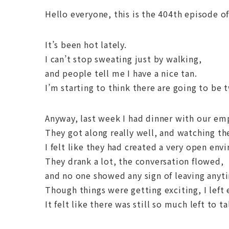
Hello everyone, this is the 404th episode o
It’s been hot lately.
I can’t stop sweating just by walking,
and people tell me I have a nice tan.
I’m starting to think there are going to be
Anyway, last week I had dinner with our em
They got along really well, and watching th
I felt like they had created a very open env
They drank a lot, the conversation flowed,
and no one showed any sign of leaving anyt
Though things were getting exciting, I left
It felt like there was still so much left to t