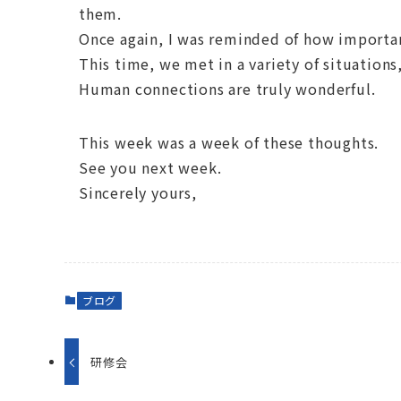
them.
Once again, I was reminded of how importa
This time, we met in a variety of situations
Human connections are truly wonderful.
This week was a week of these thoughts.
See you next week.
Sincerely yours,
ブログ
研修会