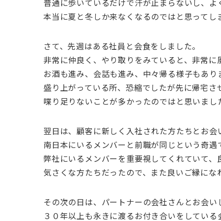
普通に歩いているだけで汗が止まらないし、よ
本当に夏と冬しか来なくなるのではと思ってし
さて、先週はある社員と会食をしました。
非常に仲良く、やり取りをみていると、非常に
お酒も進み、会話も進み、中々帰る様子もあり
盛り上がっている所、恐縮でしたが先に帰宅さ
喋り足りないことが多かったのではと思いまし
翌日は、顧客に新しく入社された方たちとお会
南日本にいるメンバーと前職が同じという奇遇
弊社にいるメンバーを重要視してくれていて、
気さくな方たちだったので、また良いご縁にな
その次の日は、パートナーの会社さんとお会い
３０年以上も永きに渡るお付き合いをしている