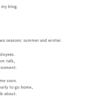
f my blog.
 two seasons: summer and winter.
ployees.
em talk,
ironment.
ime soon.
 early to go home,
alk about.