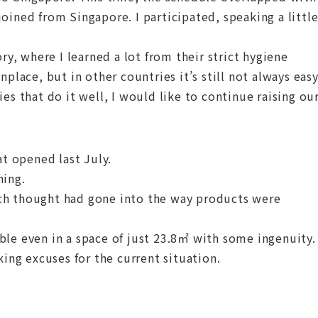
oined from Singapore. I participated, speaking a littl
ry, where I learned a lot from their strict hygiene
ace, but in other countries it’s still not always eas
es that do it well, I would like to continue raising ou
at opened last July.
ning.
ch thought had gone into the way products were
ble even in a space of just 23.8㎡ with some ingenuity.
king excuses for the current situation.