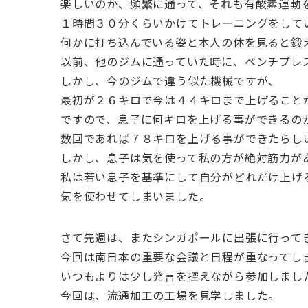
楽しいのか、頻繁に通って、それも有酸素運動
１時間３０分くらいかけてトレーニングをして
何かに打ち込んでいる姿と本人の体を見ると鍛
以前、他のジムに通っていた時に、ベンチプレ
しかし、今のジムで違う似た機械ですが、
最初が２６キロで今は４４キロまで上げること
ですので、息子に何キロを上げる事ができるの
数回であれば７８キロを上げる事ができたらし
しかし、息子は気を使って私の方が絶対筋力が
私は若い息子を基準にして自分がどれだけ上げ
気を使わせてしまいました。
さて先週は、またシンガポールに出張に行って
今回は南日本の重要な会議と日程が重なってし
いつもよりは少し発言を控えながら参加しまし
今回は、流通加工の工場を見学しました。