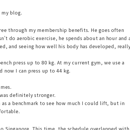
f my blog.
 free through my membership benefits. He goes often
n’t do aerobic exercise, he spends about an hour and 
sed, and seeing how well his body has developed, reall
bench press up to 80 kg. At my current gym, we use a
d now I can press up to 44 kg.
imes.
was definitely stronger.
n as a benchmark to see how much I could lift, but in
fortable.
 to Singapore. This time, the schedule overlapped with