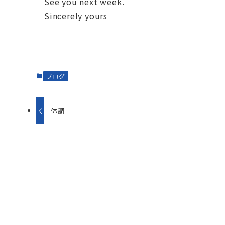
See you next week.
Sincerely yours
ブログ
体調