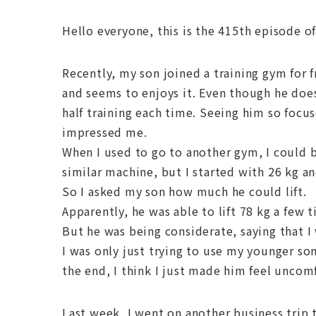
Hello everyone, this is the 415th episode o
Recently, my son joined a training gym for
and seems to enjoys it. Even though he does
half training each time. Seeing him so focu
impressed me.
When I used to go to another gym, I could 
similar machine, but I started with 26 kg an
So I asked my son how much he could lift.
Apparently, he was able to lift 78 kg a few t
But he was being considerate, saying that I 
I was only just trying to use my younger so
the end, I think I just made him feel uncom
Last week, I went on another business trip