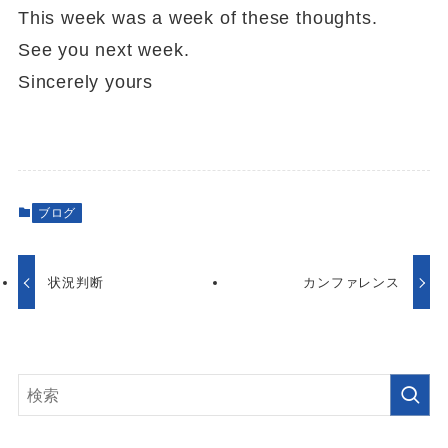
This week was a week of these thoughts.
See you next week.
Sincerely yours
ブログ
状況判断
カンファレンス