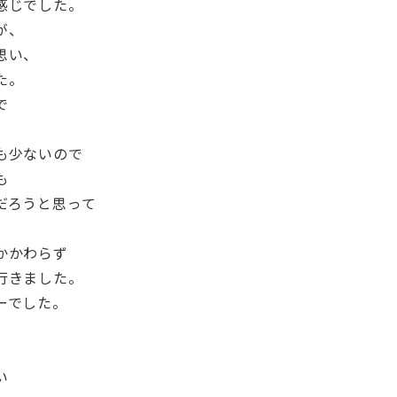
感じでした。
が、
思い、
た。
で
、
も少ないので
も
だろうと思って
かかわらず
行きました。
ーでした。
い