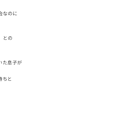
会なのに
、
』との
いた息子が
持ちと
。