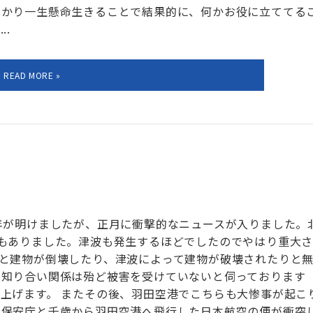
っかり一生懸命生きることで結果的に、何かお役に立ててる
.
年が明けましたが、正月に衝撃的なニュースが入りました。
もありました。津波も発生するほどでしたのでやはり重大
と建物が倒壊したり、津波によって建物が破壊されたりと
の知り合い関係は殆ど被害を受けていないと伺っております
上げます。 またその後、羽田空港でこちらも大惨事が起こ
上保安庁と千歳から羽田空港へ飛行した日本航空の便が衝突