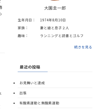
せ
喜
大園圭一郎
も
生年月日：
1974年8月10日
家族：
妻と娘と息子２人
趣味：
ランニングと読書とゴルフ
続きを見る
最近の投稿
お見舞いと達成
。
出張
子
ト
有酸素運動と無酸素運動
激