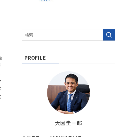
PROFILE
動
が
と
か
な
全
大園圭一郎