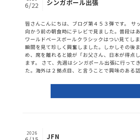
シンガポール出張
6/22
皆さんこんにちは、ブログ第４５３弾です。 サ
向かう前の朝食時にテレビで見ました。普段は
ワールドベースボールクラシックはつい見てし
瞬間を見て珍しく興奮しました。しかしその後
め、席を離れると娘が「お父さん、日本が得点
ます。 さて、先週はシンガポール出張に行って
た。海外は２拠点目、と言うことで興味のある話を
2026
JFN
6/15