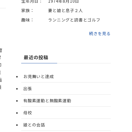
生年月日：
1974年8月10日
家族：
妻と娘と息子２人
趣味：
ランニングと読書とゴルフ
続きを見る
育
最近の投稿
解
印
ま
お見舞いと達成
指
頑
出張
有酸素運動と無酸素運動
母校
娘との会話