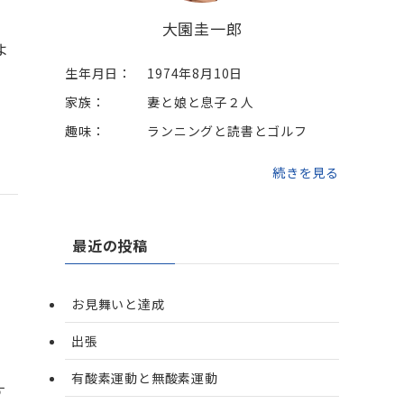
大園圭一郎
よ
生年月日：
1974年8月10日
家族：
妻と娘と息子２人
趣味：
ランニングと読書とゴルフ
続きを見る
最近の投稿
お見舞いと達成
出張
有酸素運動と無酸素運動
す