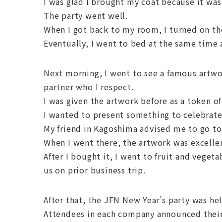
I was glad I brought my coat because it was
The party went well.
When I got back to my room, I turned on th
Eventually, I went to bed at the same time 
Next morning, I went to see a famous artwo
partner who I respect.
I was given the artwork before as a token of
I wanted to present something to celebrate
My friend in Kagoshima advised me to go to t
When I went there, the artwork was excellen
After I bought it, I went to fruit and vege
us on prior business trip.
After that, the JFN New Year’s party was hel
Attendees in each company announced their