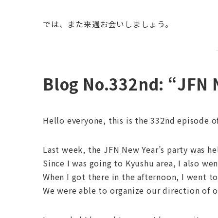
では、また来週お会いしましょう。
Blog No.332nd: “JFN 
Hello everyone, this is the 332nd episode o
Last week, the JFN New Year’s party was he
Since I was going to Kyushu area, I also wen
When I got there in the afternoon, I went to 
We were able to organize our direction of o