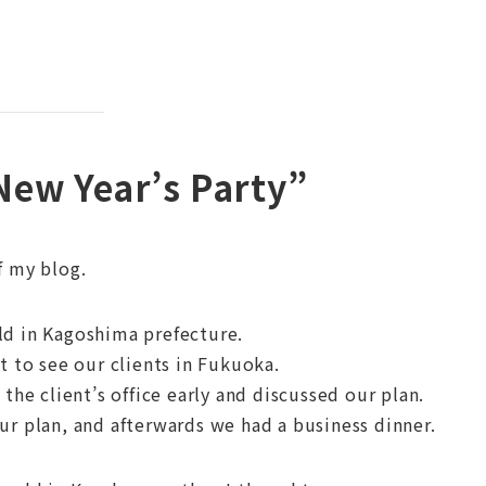
New Year’s Party”
f my blog.
ld in Kagoshima prefecture.
t to see our clients in Fukuoka.
the client’s office early and discussed our plan.
ur plan, and afterwards we had a business dinner.