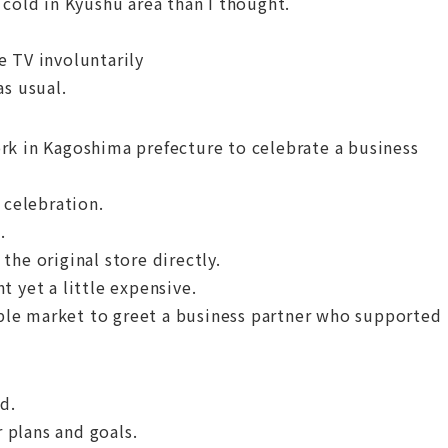
 cold in Kyushu area than I thought.
e TV involuntarily
as usual.
rk in Kagoshima prefecture to celebrate a business
 celebration.
.
he original store directly.
t yet a little expensive.
table market to greet a business partner who supported
d.
 plans and goals.