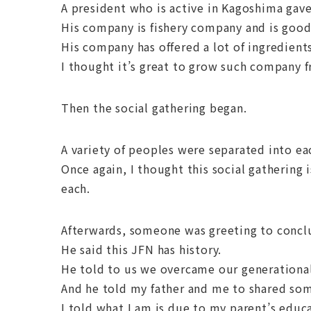
A president who is active in Kagoshima gave
His company is fishery company and is good
His company has offered a lot of ingredients
I thought it’s great to grow such company f
Then the social gathering began.
A variety of peoples were separated into ea
Once again, I thought this social gathering 
each.
Afterwards, someone was greeting to conclu
He said this JFN has history.
He told to us we overcame our generationa
And he told my father and me to shared som
I told what I am is due to my parent’s educ