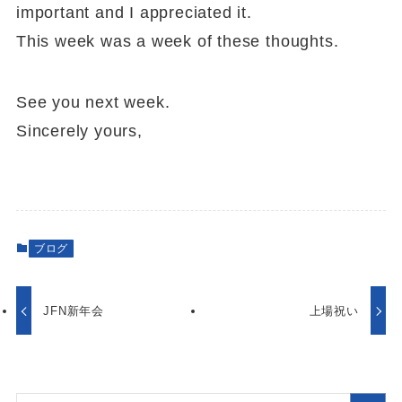
important and I appreciated it.
This week was a week of these thoughts.
See you next week.
Sincerely yours,
ブログ
JFN新年会
上場祝い