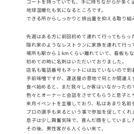
コートを持っていても、手に持ちながらが多く
地球温暖化も気になるところです。
できる所からしっかりと排出量を抑える取り組
先週はある方に前回初めて連れて行ってもらっ
隠れ家のようなレストランに家族を連れて行っ
場所も駅から１kmくらい離れていて、看板も
初めての時に名刺はいただいておりました。
店名も電話番号もネットには出ていないので到
手前味噌ですが、運送屋の意地で何とか間違え
食べ始めると、まだ我々しか客はいなかったの
色々とオーナーと会話をさせてもらうと息子と
来月イベントを主催しており、私はあまり名前
プロの選手も来るという事で参加を促してくれ
息子は少し興奮気味で、喜んだ顔をしていまし
その後、男性客が６人くらい来て、