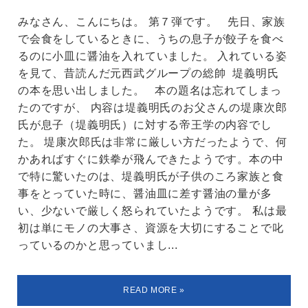
みなさん、こんにちは。 第７弾です。 先日、家族
で会食をしているときに、うちの息子が餃子を食べ
るのに小皿に醤油を入れていました。 入れている姿
を見て、昔読んだ元西武グループの総帥 堤義明氏
の本を思い出しました。 本の題名は忘れてしまっ
たのですが、 内容は堤義明氏のお父さんの堤康次郎
氏が息子（堤義明氏）に対する帝王学の内容でし
た。 堤康次郎氏は非常に厳しい方だったようで、何
かあればすぐに鉄拳が飛んできたようです。本の中
で特に驚いたのは、堤義明氏が子供のころ家族と食
事をとっていた時に、醤油皿に差す醤油の量が多
い、少ないで厳しく怒られていたようです。 私は最
初は単にモノの大事さ、資源を大切にすることで叱
っているのかと思っていまし...